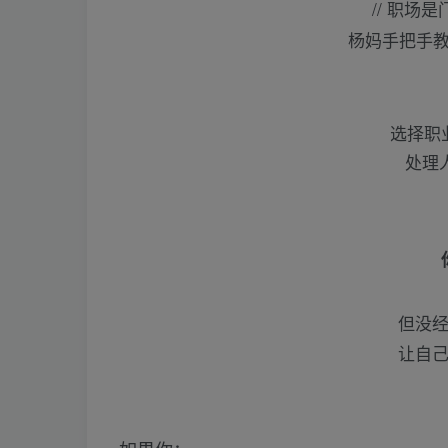
// 职场
杨妈手把手
选择职
处理
但没
让自