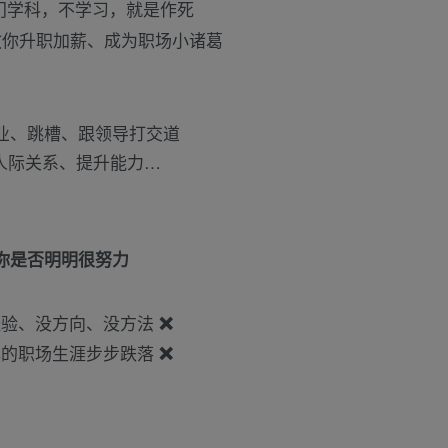
是门学科，不学习，就是作死
教你升职加薪、成为职场小诸葛
业、跳槽、跟领导打交道
人际关系、提升能力…
你是否明明很努力
经验、没方向、没方法
❌
己的职场生涯步步跌落
❌