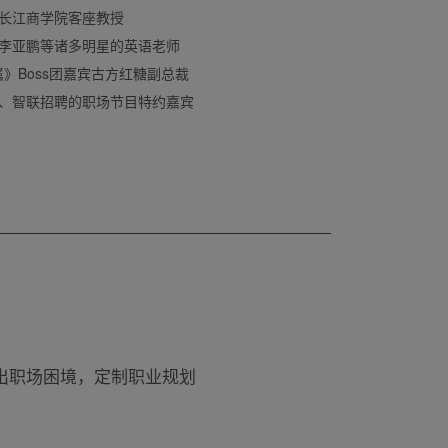
长江商学院客座教授
李亚鹏等诸多明星的英语老师
》Boss团嘉宾古方红糖副总裁
、智联招聘的职场节目特约嘉宾
出职场困境，定制职业规划