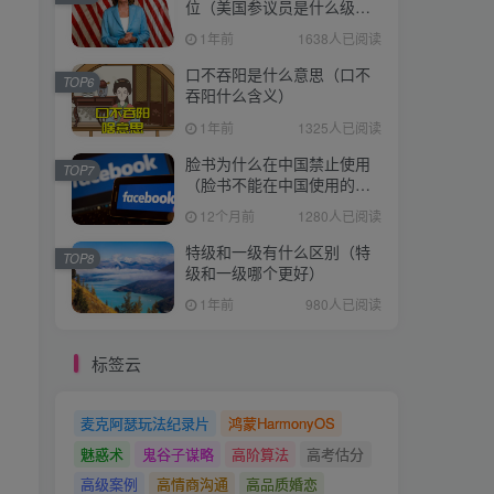
位（美国参议员是什么级
别）
1年前
1638人已阅读
口不吞阳是什么意思（口不
TOP6
吞阳什么含义）
1年前
1325人已阅读
脸书为什么在中国禁止使用
TOP7
（脸书不能在中国使用的原
因）
12个月前
1280人已阅读
特级和一级有什么区别（特
TOP8
级和一级哪个更好）
1年前
980人已阅读
标签云
麦克阿瑟玩法纪录片
鸿蒙HarmonyOS
魅惑术
鬼谷子谋略
高阶算法
高考估分
高级案例
高情商沟通
高品质婚恋