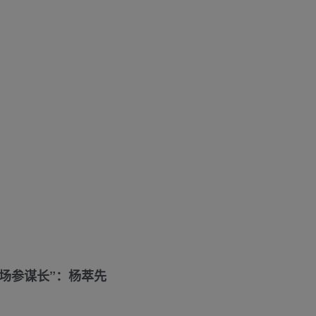
职场参谋长”：杨萃先