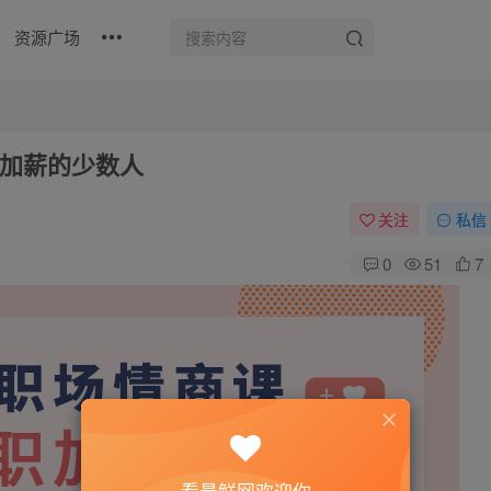
资源广场
加薪的少数人
关注
私信
0
51
7