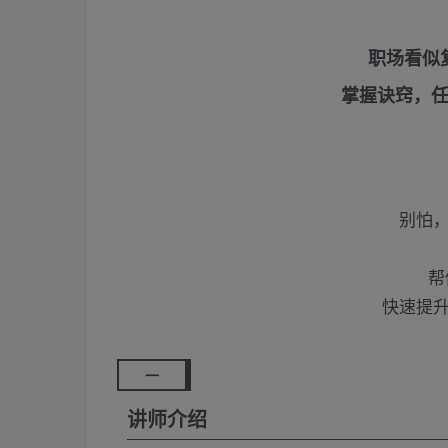
职场看似
掌握诀窍，
别怕
帮
快速提
一
讲师介绍