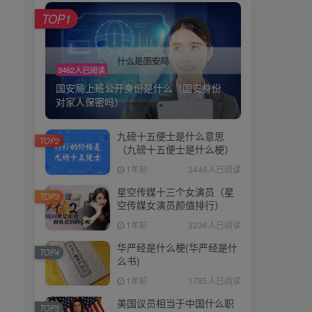
TOP1
3462人已阅读
国安局上班公开身份是什么（国安身份
对家人保密吗）
九磅十五便士是什么意思
TOP2
（九磅十五便士是什么梗）
1年前
3446人已阅读
星空传媒十三个女演员（星
TOP3
空传媒女演员颜值排行）
1年前
3236人已阅读
华严经是什么梗(华严经是什
TOP4
么书)
1年前
1785人已阅读
美国议员相当于中国什么职
TOP5