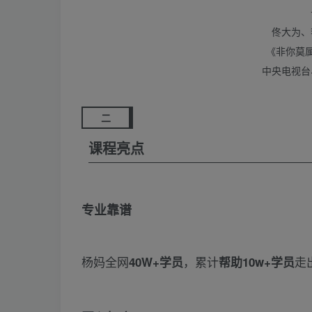
佟大为、
《非你莫属
中央电视台
二
课程亮点
专业靠谱
杨妈全网
，累计
走
40W+学员
帮助10w+学员