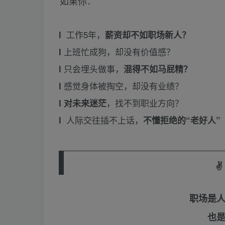
如果你：
工作5年，
l
薪资却不如职场新人？
上班忙成狗，却没有价值感？
l
只会埋头做事，
l
混得不如马屁精？
感觉身体被掏空，却没有业绩？
l
，找不到职业方向？
l
对未来迷茫
人际交往插不上话，
l
不懂拒绝的“老好人”
✌
职场是
也